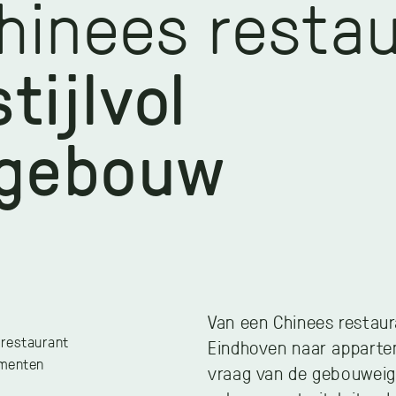
hinees resta
stijlvol
gebouw
Van een Chinees restaur
restaurant
Eindhoven naar apparte
ementen
vraag van de gebouweige