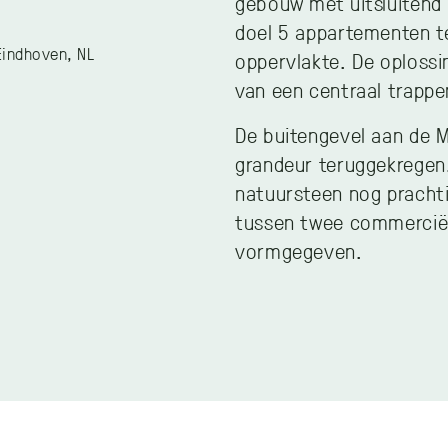
gebouw met uitsluitend
doel 5 appartementen t
Eindhoven, NL
oppervlakte. De oploss
van een centraal trappe
De buitengevel aan de M
grandeur teruggekregen.
natuursteen nog prachti
tussen twee commerciël
vormgegeven.