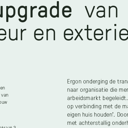
upgrade
van
ieur en exteri
Ergon onderging de tran
 en
naar organisatie die me
 van
arbeidsmarkt begeleidt.
ouw
op verbinding met de ma
eigen huis houden’. Doo
met achterstallig onde
straat 3,