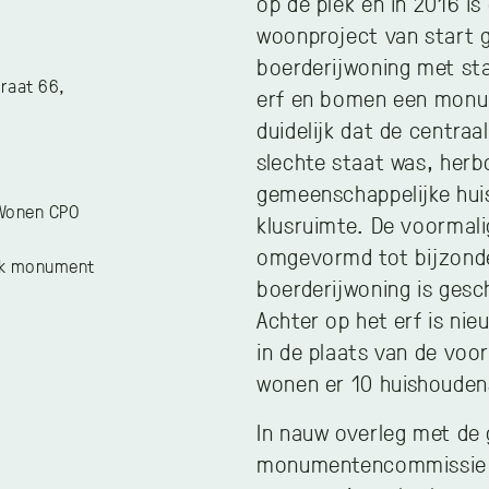
op de plek en in 2016 is
woonproject van start 
boerderijwoning met st
raat 66,
erf en bomen een monu
duidelijk dat de centraa
slechte staat was, her
gemeenschappelijke hui
oWonen CPO
klusruimte. De voormali
omgevormd tot bijzonde
jk monument
boerderijwoning is gesc
Achter op het erf is ni
in de plaats van de voo
wonen er 10 huishouden
In nauw overleg met de 
monumentencommissie 