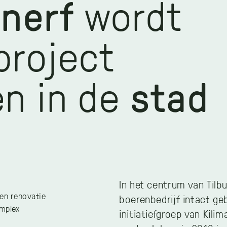
nerf
wordt
roject
n in de
stad
In het centrum van Tilbu
en renovatie
boerenbedrijf intact ge
mplex
initiatiefgroep van Kili